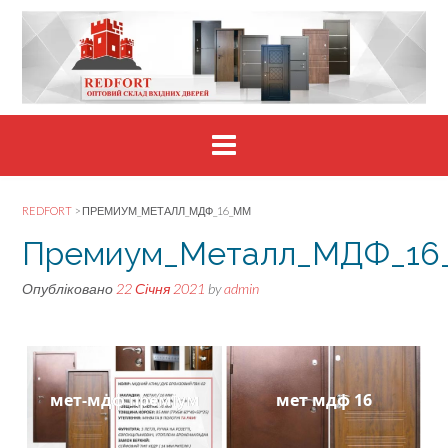
Skip
to
content
REDFORT
>
ПРЕМИУМ_МЕТАЛЛ_МДФ_16_ММ
Премиум_Металл_МДФ_16
Опубліковано
22 Січня 2021
by
admin
мет-мдф преміум
мет мдф 16