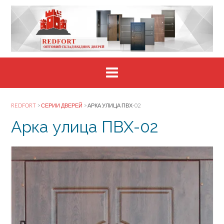
Skip
to
content
REDFORT
>
СЕРИИ ДВЕРЕЙ
>
АРКА УЛИЦА ПВХ-02
Арка улица ПВХ-02