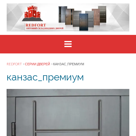
Skip
to
content
REDFORT
>
СЕРИИ ДВЕРЕЙ
>
КАНЗАС_ПРЕМИУМ
канзас_премиум