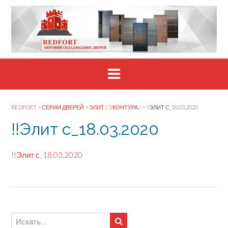
Skip
to
content
REDFORT
>
СЕРИИ ДВЕРЕЙ
>
ЭЛИТ ( 3 КОНТУРА )
>
!!ЭЛИТ С_18.03.2020
!!Элит с_18.03.2020
!!Элит с_18.03.2020