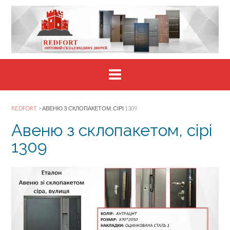
Skip
to
content
REDFORT
>
АВЕНЮ З СКЛОПАКЕТОМ, СІРІ 1309
Авеню з склопакетом, сірі
1309