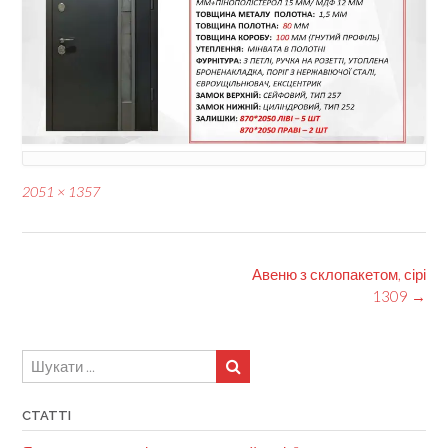
Full
2051 × 1357
size
Post
Авеню з склопакетом, сірі
navigation
1309
→
СТАТТІ