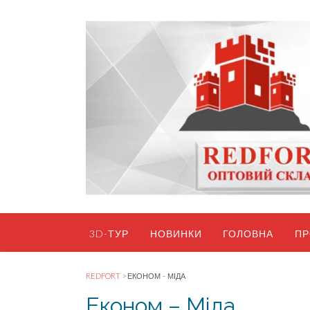
Skip
to
content
3D-ТУР
НОВИНКИ
ГОЛОВНА
ПР
REDFORT
>
ЕКОНОМ – МІДА
Економ – Міда