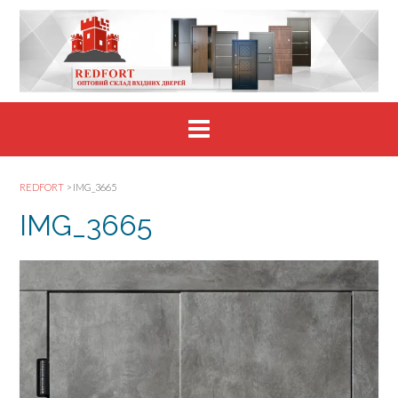
Skip
to
content
REDFORT
>
IMG_3665
IMG_3665