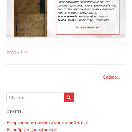
Full
2000 × 1414
size
Post
Сафарі1
→
navigation
СТАТТІ
Як правильно виміряти монтажний отвір?
Як вибрати дверні замки?