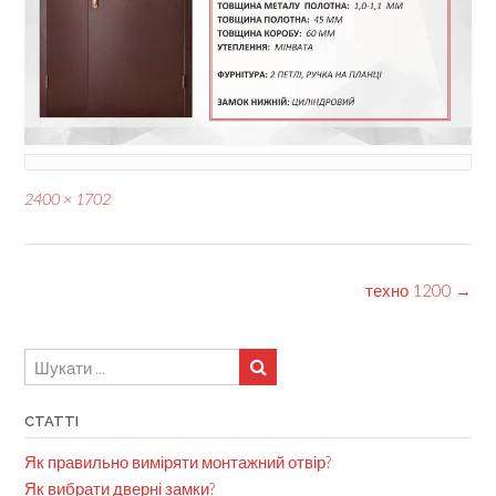
Full
2400 × 1702
size
Post
техно 1200
→
navigation
СТАТТІ
Як правильно виміряти монтажний отвір?
Як вибрати дверні замки?